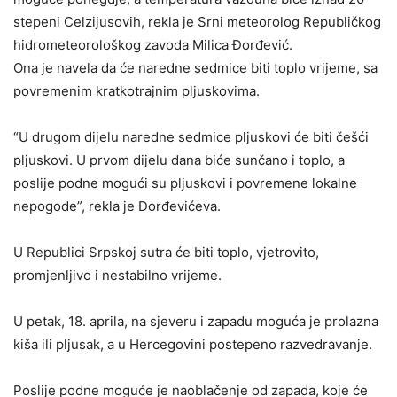
stepeni Celzijusovih, rekla je Srni meteorolog Republičkog
hidrometeorološkog zavoda Milica Đorđević.
Ona je navela da će naredne sedmice biti toplo vrijeme, sa
povremenim kratkotrajnim pljuskovima.
“U drugom dijelu naredne sedmice pljuskovi će biti češći
pljuskovi. U prvom dijelu dana biće sunčano i toplo, a
poslije podne mogući su pljuskovi i povremene lokalne
nepogode”, rekla je Đorđevićeva.
U Republici Srpskoj sutra će biti toplo, vjetrovito,
promjenljivo i nestabilno vrijeme.
U petak, 18. aprila, na sjeveru i zapadu moguća je prolazna
kiša ili pljusak, a u Hercegovini postepeno razvedravanje.
Poslije podne moguće je naoblačenje od zapada, koje će