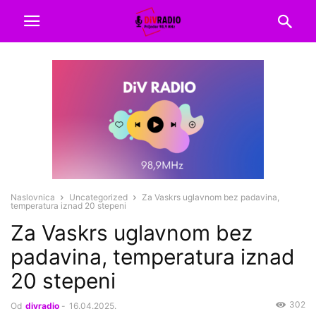
Naslovnica
Uncategorized
Za Vaskrs uglavnom bez padavina,
temperatura iznad 20 stepeni
Za Vaskrs uglavnom bez
padavina, temperatura iznad
20 stepeni
302
Od
divradio
-
16.04.2025.