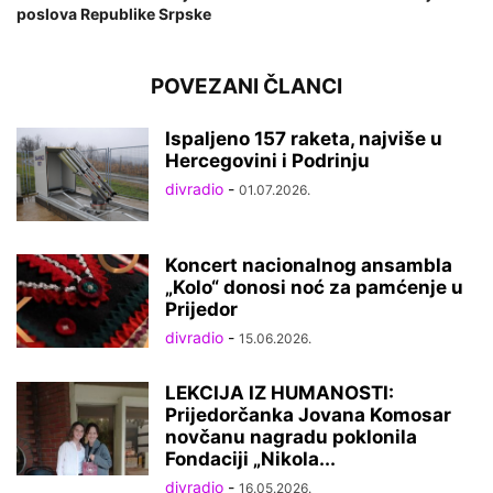
poslova Republike Srpske
POVEZANI ČLANCI
Ispaljeno 157 raketa, najviše u
Hercegovini i Podrinju
divradio
-
01.07.2026.
Koncert nacionalnog ansambla
„Kolo“ donosi noć za pamćenje u
Prijedor
divradio
-
15.06.2026.
LEKCIJA IZ HUMANOSTI:
Prijedorčanka Jovana Komosar
novčanu nagradu poklonila
Fondaciji „Nikola...
divradio
-
16.05.2026.