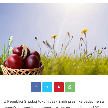
U Republici Srpskoj tokom vaskršnjih praznika padavine su
moguće ponegdje, a temperatura vazduha biće iznad 20