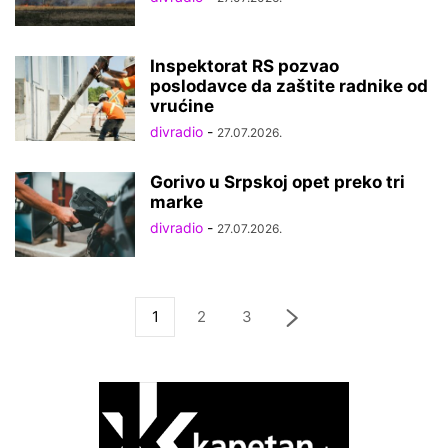
Inspektorat RS pozvao
poslodavce da zaštite radnike od
vrućine
divradio
-
27.07.2026.
Gorivo u Srpskoj opet preko tri
marke
divradio
-
27.07.2026.
1
2
3