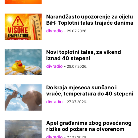
Narandžasto upozorenje za cijelu
BiH: Toplotni talas trajaće danima
divradio
-
29.07.2026.
Novi toplotni talas, za vikend
iznad 40 stepeni
divradio
-
28.07.2026.
Do kraja mjeseca sunčano i
vruće, temperatura do 40 stepeni
divradio
-
27.07.2026.
Apel građanima zbog povećanog
rizika od požara na otvorenom
divradio
-
27.07.2026.