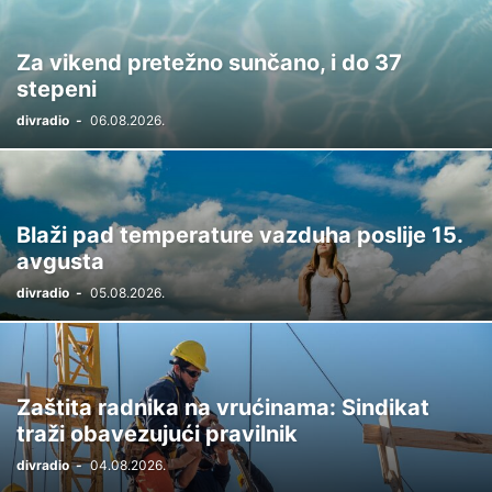
Za vikend pretežno sunčano, i do 37
stepeni
divradio
-
06.08.2026.
Blaži pad temperature vazduha poslije 15.
avgusta
divradio
-
05.08.2026.
Zaštita radnika na vrućinama: Sindikat
traži obavezujući pravilnik
divradio
-
04.08.2026.