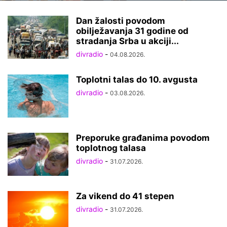
Dan žalosti povodom
obilježavanja 31 godine od
stradanja Srba u akciji...
divradio
-
04.08.2026.
Toplotni talas do 10. avgusta
divradio
-
03.08.2026.
Preporuke građanima povodom
toplotnog talasa
divradio
-
31.07.2026.
Za vikend do 41 stepen
divradio
-
31.07.2026.