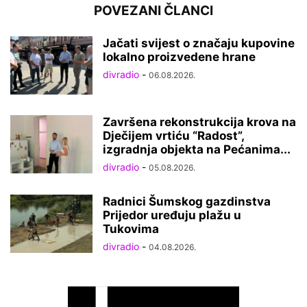
POVEZANI ČLANCI
Jačati svijest o značaju kupovine
lokalno proizvedene hrane
divradio
-
06.08.2026.
Završena rekonstrukcija krova na
Dječijem vrtiću “Radost”,
izgradnja objekta na Pećanima...
divradio
-
05.08.2026.
Radnici Šumskog gazdinstva
Prijedor uređuju plažu u
Tukovima
divradio
-
04.08.2026.