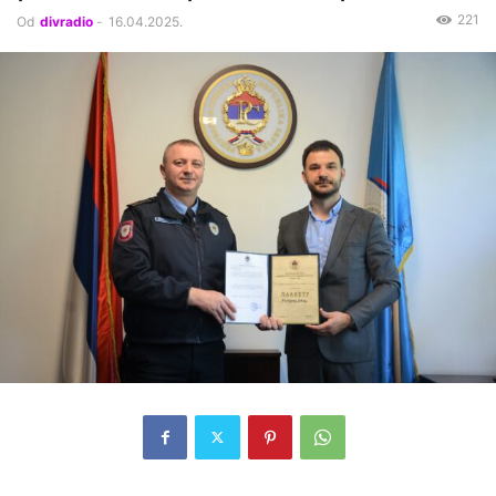
221
Od
divradio
-
16.04.2025.