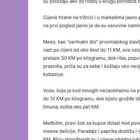
su položaju ako za roštilj u krugu porodice t
Cijene hrane na tržnici i u marketima jasno 
na prvi pogled jasno je da su osnovne namir
Meso, kao “centralni dio” prvomajskog slavlja
naći po cijeni od oko šest do 11 KM, sve osta
prelaze 30 KM po kilogramu, dok riba, popu
praznika, priča su za sebe i koštaju oko ne
kobasice.
Voće, koje je kod mnogih nezaobilazno na pra
do 10 KM po kilogramu, dok bijelo grožđe ide
limuna, košta oko pet KM.
Međutim, pravi šok za kupce dolazi kod povrć
mesne delicije. Paradajz i paprika dostižu i
KM. Blizu dvocifrenih su i cijene mladog luk