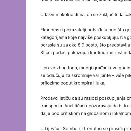
U takvim okolnostima, da se zaključiti da čak 
Ekonomski pokazatelji potvrđuju ono što gr
kategorijama koje najviše poskupljuju. Na g
porasle su za oko 8,9 posto, što predstavlj
Slični podaci pokazuju i kontinuiran rast infl
Upravo zbog toga, mnogi građani ove godine
se odlučuju za skromnije varijante – više pil
prilozima poput krompira i luka.
Prodavci ističu da su razlozi poskupljenja b
transporta. Analitičari upozoravaju da bi tre
dalje pod pritiskom na globalnom i lokalnom 
U Lijevču i Semberiji trenutno se prasići p