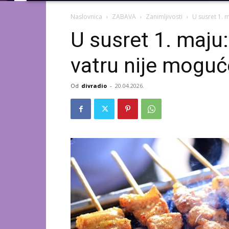
Naslovnica
ZABAVA
Zanimljivosti
U susret 1. m
U susret 1. maju
vatru nije moguće
Od
divradio
-
20.04.2026.