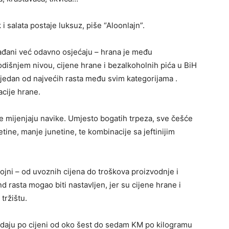
i salata postaje luksuz, piše “Aloonlajn”.
ađani već odavno osjećaju – hrana je među
odišnjem nivou, cijene hrane i bezalkoholnih pića u BiH
a jedan od najvećih rasta među svim kategorijama .
acije hrane.
 mijenjaju navike. Umjesto bogatih trpeza, sve češće
etine, manje junetine, te kombinacije sa jeftinijim
rojni – od uvoznih cijena do troškova proizvodnje i
nd rasta mogao biti nastavljen, jer su cijene hrane i
tržištu.
rodaju po cijeni od oko šest do sedam KM po kilogramu