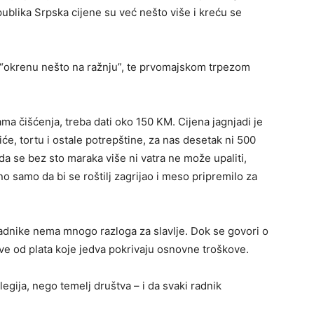
ublika Srpska cijene su već nešto više i kreću se
a “okrenu nešto na ražnju”, te prvomajskom trpezom
ma čišćenja, treba dati oko 150 KM. Cijena jagnjadi je
, tortu i ostale potrepštine, za nas desetak ni 500
da se bez sto maraka više ni vatra ne može upaliti,
no samo da bi se roštilj zagrijao i meso pripremilo za
 radnike nema mnogo razloga za slavlje. Dok se govori o
ive od plata koje jedva pokrivaju osnovne troškove.
legija, nego temelj društva – i da svaki radnik