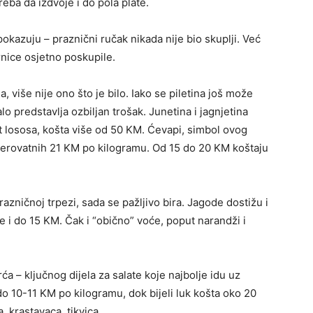
reba da izdvoje i do pola plate.
pokazuju – praznični ručak nikada nije bio skuplji. Već
nice osjetno poskupile.
, više nije ono što je bilo. Iako se piletina još može
lo predstavlja ozbiljan trošak. Junetina i jagnjetina
t lososa, košta više od 50 KM. Ćevapi, simbol ovog
vjerovatnih 21 KM po kilogramu. Od 15 do 20 KM koštaju
zničnoj trpezi, sada se pažljivo bira. Jagode dostižu i
 i do 15 KM. Čak i “obično” voće, poput narandži i
a – ključnog dijela za salate koje najbolje idu uz
 do 10-11 KM po kilogramu, dok bijeli luk košta oko 20
a, krastavaca, tikvica…