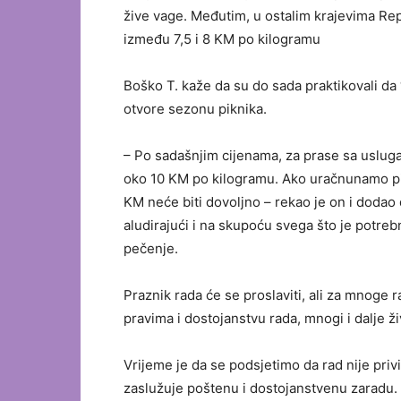
žive vage. Međutim, u ostalim krajevima Rep
između 7,5 i 8 KM po kilogramu
Boško T. kaže da su do sada praktikovali d
otvore sezonu piknika.
– Po sadašnjim cijenama, za prase sa usluga
oko 10 KM po kilogramu. Ako uračnunamo piće
KM neće biti dovoljno – rekao je on i dodao 
aludirajući i na skupoću svega što je potreb
pečenje.
Praznik rada će se proslaviti, ali za mnoge
pravima i dostojanstvu rada, mnogi i dalje ž
Vrijeme je da se podsjetimo da rad nije privi
zaslužuje poštenu i dostojanstvenu zaradu.