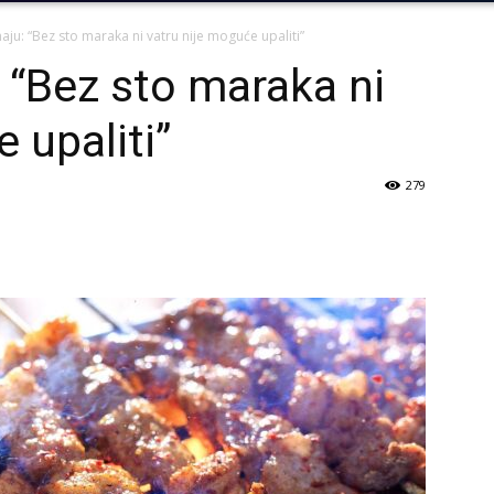
aju: “Bez sto maraka ni vatru nije moguće upaliti”
: “Bez sto maraka ni
 upaliti”
279