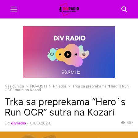
Naslovnica
NOVOSTI
Prijedor
Trka sa preprekama “Hero`s Run
OCR” sutra na Kozari
Trka sa preprekama “Hero`s
Run OCR” sutra na Kozari
457
Od
divradio
-
04.10.2024.