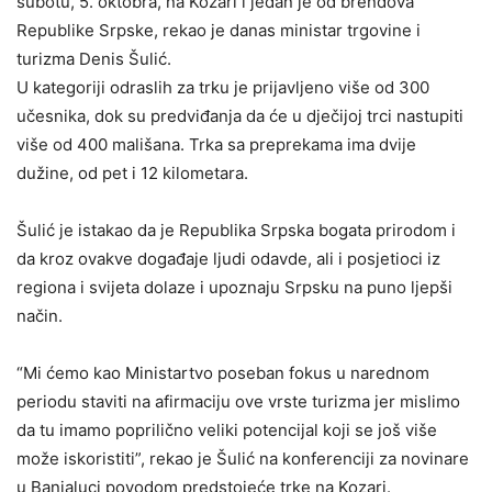
subotu, 5. oktobra, na Kozari i jedan je od brendova
Republike Srpske, rekao je danas ministar trgovine i
turizma Denis Šulić.
U kategoriji odraslih za trku je prijavljeno više od 300
učesnika, dok su predviđanja da će u dječijoj trci nastupiti
više od 400 mališana. Trka sa preprekama ima dvije
dužine, od pet i 12 kilometara.
Šulić je istakao da je Republika Srpska bogata prirodom i
da kroz ovakve događaje ljudi odavde, ali i posjetioci iz
regiona i svijeta dolaze i upoznaju Srpsku na puno ljepši
način.
“Mi ćemo kao Ministartvo poseban fokus u narednom
periodu staviti na afirmaciju ove vrste turizma jer mislimo
da tu imamo poprilično veliki potencijal koji se još više
može iskoristiti”, rekao je Šulić na konferenciji za novinare
u Banjaluci povodom predstojeće trke na Kozari.