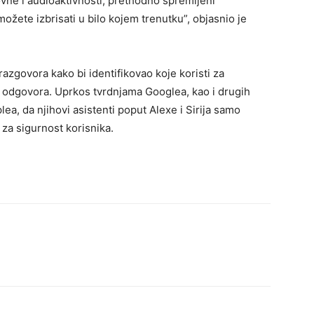
sovne i audioaktivnosti, prethodno spremljeni
žete izbrisati u bilo kojem trenutku”, objasnio je
azgovora kako bi identifikovao koje koristi za
 odgovora. Uprkos tvrdnjama Googlea, kao i drugih
a, da njihovi asistenti poput Alexe i Sirija samo
t za sigurnost korisnika.