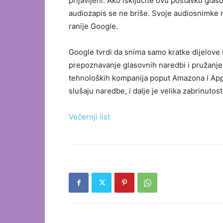
prijavljeni. Ako isključite ovu postavku gla
audiozapis se ne briše. Svoje audiosnimke mo
ranije Google.
Google tvrdi da snima samo kratke dijelove r
prepoznavanje glasovnih naredbi i pružanje
tehnoloških kompanija poput Amazona i Apple
slušaju naredbe, i dalje je velika zabrinutos
Večernji list