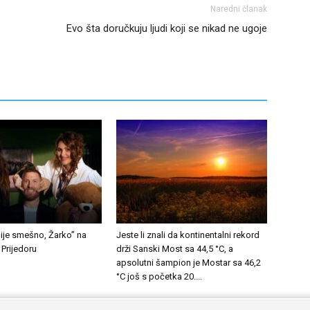
Naredni članak
Evo šta doručkuju ljudi koji se nikad ne ugoje
ije smešno, Žarko” na
Jeste li znali da kontinentalni rekord
 Prijedoru
drži Sanski Most sa 44,5 °C, a
apsolutni šampion je Mostar sa 46,2
°C još s početka 20....