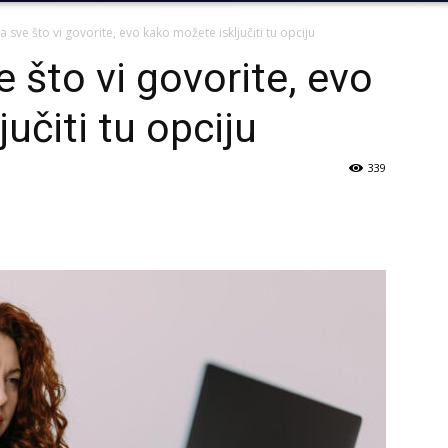
sve što vi govorite, evo kako možete isključiti tu opciju
 što vi govorite, evo
učiti tu opciju
339