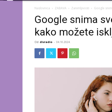
Naslovnica
ZABAVA
Zanimljivosti
Google snima 
Google snima sve
kako možete isklj
Od
divradio
-
04.10.2024.