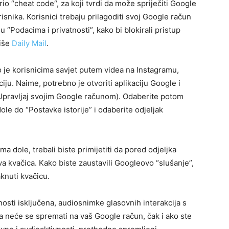
io “cheat code“, za koji tvrdi da može spriječiti Google
isnika. Korisnici trebaju prilagoditi svoj Google račun
 “Podacima i privatnosti”, kako bi blokirali pristup
piše
Daily Mail
.
o je korisnicima savjet putem videa na Instagramu,
iju. Naime, potrebno je otvoriti aplikaciju Google i
Upravljaj svojim Google računom). Odaberite potom
ole do “Postavke istorije” i odaberite odjeljak
a dole, trebali biste primijetiti da pored odjeljka
ava kvačica. Kako biste zaustavili Googleovo “slušanje”,
knuti kvačicu.
osti isključena, audiosnimke glasovnih interakcija s
a neće se spremati na vaš Google račun, čak i ako ste