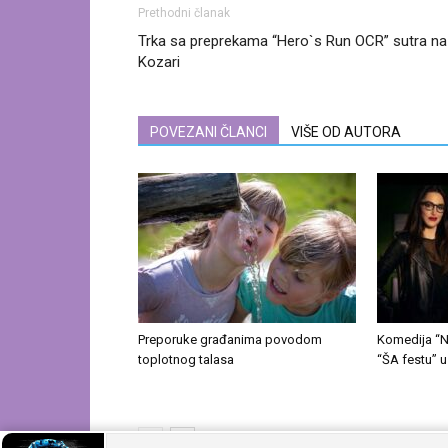
Prethodni članak
Trka sa preprekama “Hero`s Run OCR” sutra na
Kozari
POVEZANI ČLANCI
VIŠE OD AUTORA
Preporuke građanima povodom
Komedija “N
toplotnog talasa
“ŠA festu” u