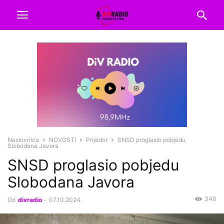
Naslovnica
NOVOSTI
Prijedor
SNSD proglasio pobjedu
Slobodana Javora
SNSD proglasio pobjedu
Slobodana Javora
340
Od
divradio
-
07.10.2024.