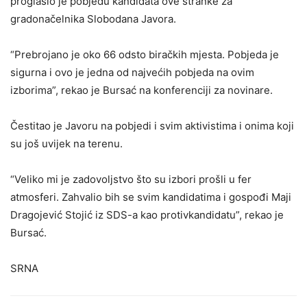
proglasio je pobjedu kandidata ove stranke za
gradonačelnika Slobodana Javora.
“Prebrojano je oko 66 odsto biračkih mjesta. Pobjeda je
sigurna i ovo je jedna od najvećih pobjeda na ovim
izborima”, rekao je Bursać na konferenciji za novinare.
Čestitao je Javoru na pobjedi i svim aktivistima i onima koji
su još uvijek na terenu.
“Veliko mi je zadovoljstvo što su izbori prošli u fer
atmosferi. Zahvalio bih se svim kandidatima i gospođi Maji
Dragojević Stojić iz SDS-a kao protivkandidatu”, rekao je
Bursać.
SRNA