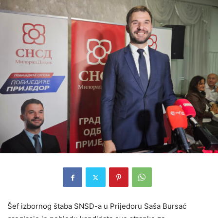
Šef izbornog štaba SNSD-a u Prijedoru Saša Bursać