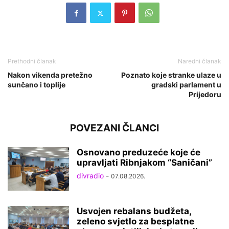
Prethodni članak
Naredni članak
Nakon vikenda pretežno
Poznato koje stranke ulaze u
sunčano i toplije
gradski parlament u
Prijedoru
POVEZANI ČLANCI
Osnovano preduzeće koje će
upravljati Ribnjakom “Saničani”
divradio
-
07.08.2026.
Usvojen rebalans budžeta,
zeleno svjetlo za besplatne