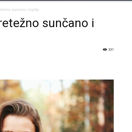
težno sunčano i toplije
retežno sunčano i
331