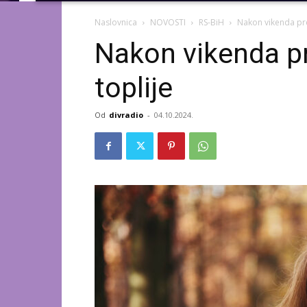
Naslovnica
NOVOSTI
RS-BiH
Nakon vikenda pre
Nakon vikenda p
toplije
Od
divradio
-
04.10.2024.