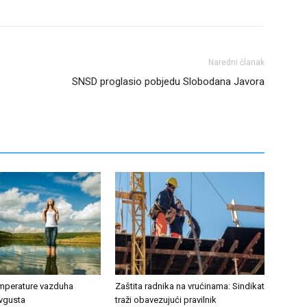
Naredni članak
SNSD proglasio pobjedu Slobodana Javora
emperature vazduha
Zaštita radnika na vrućinama: Sindikat
avgusta
traži obavezujući pravilnik