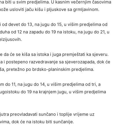
na biti u svim predjelima. U kasnim večernjim časovima
že usloviti jaču kišu i pljuskove sa grmljavinom.
 od devet do 13, na jugu do 15, u višim predjelima od
uha od 12 na zapadu do 19 na istoku, na jugu do 21, u
lzijusovih.
e da će se kiša sa istoka i juga premještati ka sjeveru.
a i postepeno razvedravanje sa sjeverozapada, dok će
kiša, pretežno po brdsko-planinskim predjelima.
do 11, na jugu do 14, u višim predjelima od tri, a
goistoku do 19 na krajnjem jugu, u višim predjelima
jutra preovladavati sunčano i toplije vrijeme uz
a, dok će na istoku biti sunčanije.