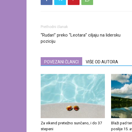
Prethodni članak
“Rudari” preko “Leotara” ciljaju na lidersku
poziciju
POVEZANI ČLANCI
VIŠE OD AUTORA
Za vikend pretežno sunčano, i do 37
Blaži pad t
stepeni
poslije 15. 