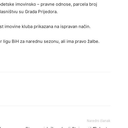
odetske imovinsko – pravne odnose, parcela broj
vlasništvu su Grada Prijedora.
nost imovine kluba prikazana na ispravan način.
r ligu BiH za narednu sezonu, ali ima pravo žalbe.
Naredni članak