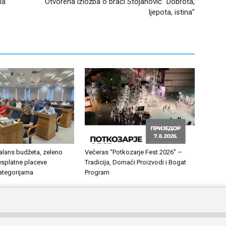
la
Otvorena izložba o braći Stojanović “Dobrota,
ljepota, istina”
alans budžeta, zeleno
Večeras “Potkozarje Fest 2026” –
esplatne placeve
Tradicija, Domaći Proizvodi i Bogat
kategorijama
Program