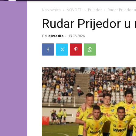
Naslovnica
NOVOSTI
Prijedor
Rudar Prijedor 
Rudar Prijedor u
Od
divradio
-
13.05.2026.