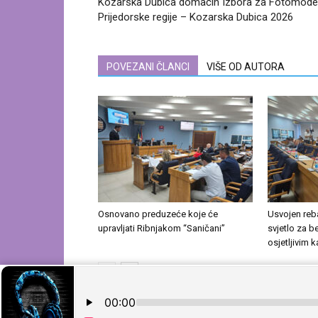
Kozarska Dubica domaćin Izbora za Fotomode
Prijedorske regije – Kozarska Dubica 2026
POVEZANI ČLANCI
VIŠE OD AUTORA
Osnovano preduzeće koje će
Usvojen reb
upravljati Ribnjakom “Saničani”
svjetlo za b
osjetljivim 