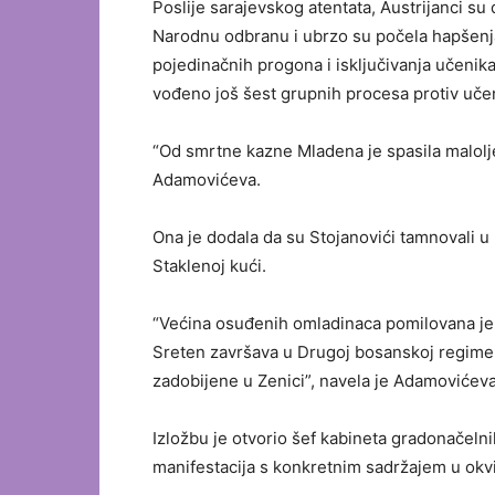
Poslije sarajevskog atentata, Austrijanci su d
Narodnu odbranu i ubrzo su počela hapšenja 
pojedinačnih progona i isključivanja učenik
vođeno još šest grupnih procesa protiv učen
“Od smrtne kazne Mladena je spasila maloljet
Adamovićeva.
Ona je dodala da su Stojanovići tamnovali u b
Staklenoj kući.
“Većina osuđenih omladinaca pomilovana je 1
Sreten završava u Drugoj bosanskoj regime
zadobijene u Zenici”, navela je Adamovićeva
Izložbu je otvorio šef kabineta gradonačelni
manifestacija s konkretnim sadržajem u okvi