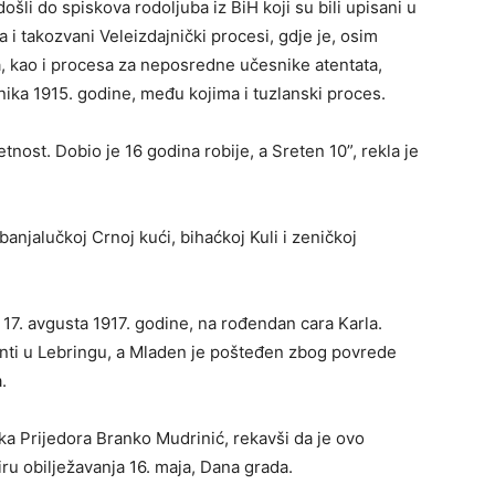
ošli do spiskova rodoljuba iz BiH koji su bili upisani u
i takozvani Veleizdajnički procesi, gdje je, osim
a, kao i procesa za neposredne učesnike atentata,
ika 1915. godine, među kojima i tuzlanski proces.
nost. Dobio je 16 godina robije, a Sreten 10”, rekla je
anjalučkoj Crnoj kući, bihaćkoj Kuli i zeničkoj
7. avgusta 1917. godine, na rođendan cara Karla.
nti u Lebringu, a Mladen je pošteđen zbog povrede
.
ka Prijedora Branko Mudrinić, rekavši da je ovo
ru obilježavanja 16. maja, Dana grada.