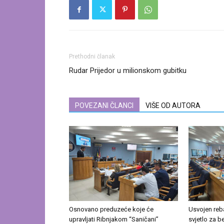
Prethodni članak
Rudar Prijedor u milionskom gubitku
POVEZANI ČLANCI
VIŠE OD AUTORA
Osnovano preduzeće koje će
Usvojen reb
upravljati Ribnjakom “Saničani”
svjetlo za b