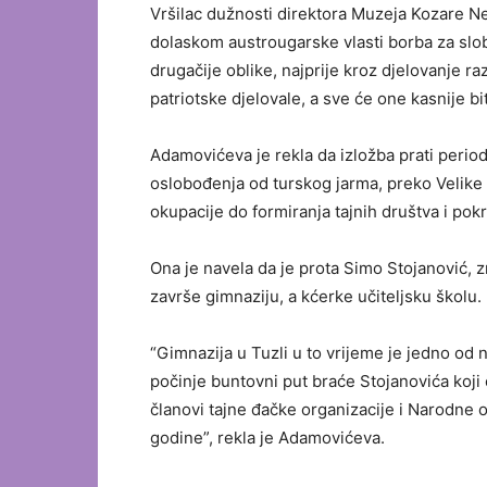
Vršilac dužnosti direktora Muzeja Kozare N
dolaskom austrougarske vlasti borba za sl
drugačije oblike, najprije kroz djelovanje r
patriotske djelovale, a sve će one kasnije b
Adamovićeva je rekla da izložba prati period
oslobođenja od turskog jarma, preko Velike
okupacije do formiranja tajnih društva i po
Ona je navela da je prota Simo Stojanović, z
završe gimnaziju, a kćerke učiteljsku školu.
“Gimnazija u Tuzli u to vrijeme je jedno od
počinje buntovni put braće Stojanovića koji
članovi tajne đačke organizacije i Narodne od
godine”, rekla je Adamovićeva.