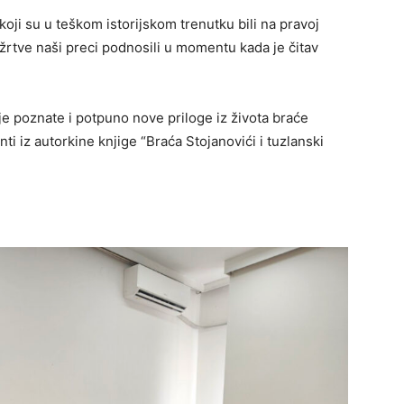
koji su u teškom istorijskom trenutku bili na pravoj
rtve naši preci podnosili u momentu kada je čitav
je poznate i potpuno nove priloge iz života braće
ti iz autorkine knjige “Braća Stojanovići i tuzlanski