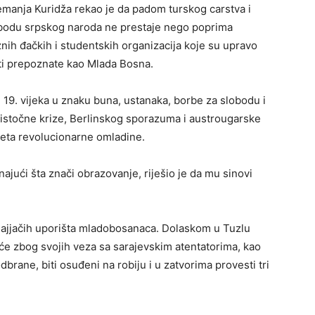
emanja Kuridža rekao je da padom turskog carstva i
obodu srpskog naroda ne prestaje nego poprima
aznih đačkih i studentskih organizacija koje su upravo
iti prepoznate kao Mlada Bosna.
 19. vijeka u znaku buna, ustanaka, borbe za slobodu i
 istočne krize, Berlinskog sporazuma i austrougarske
kreta revolucionarne omladine.
najući šta znači obrazovanje, riješio je da mu sinovi
 najjačih uporišta mladobosanaca. Dolaskom u Tuzlu
 će zbog svojih veza sa sarajevskim atentatorima, kao
brane, biti osuđeni na robiju i u zatvorima provesti tri