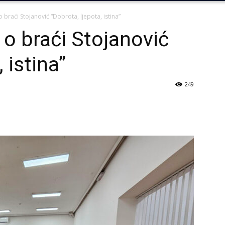
 braći Stojanović “Dobrota, ljepota, istina”
 o braći Stojanović
 istina”
249