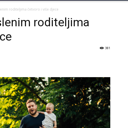
nim roditeljima četvoro i više djece
lenim roditeljima
ece
381