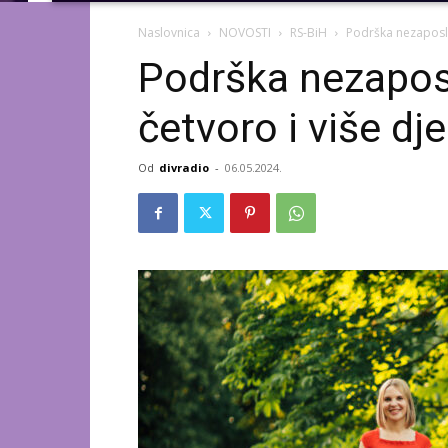
Naslovnica
NOVOSTI
RS-BiH
Podrška nezaposle
Podrška nezapos
četvoro i više dj
Od
divradio
-
06.05.2024.