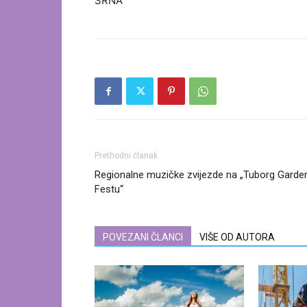
SRNA
Prethodni članak
Regionalne muzičke zvijezde na „Tuborg Garde
Festu“
POVEZANI ČLANCI
VIŠE OD AUTORA