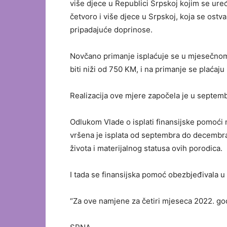
više djece u Republici Srpskoj kojim se ur
četvoro i više djece u Srpskoj, koja se ost
pripadajuće doprinose.
Novčano primanje isplaćuje se u mjesečnom 
biti niži od 750 KM, i na primanje se plaćaju
Realizacija ove mjere započela je u septem
Odlukom Vlade o isplati finansijske pomoći 
vršena je isplata od septembra do decembra 
života i materijalnog statusa ovih porodica.
I tada se finansijska pomoć obezbjeđivala
“Za ove namjene za četiri mjeseca 2022. godi