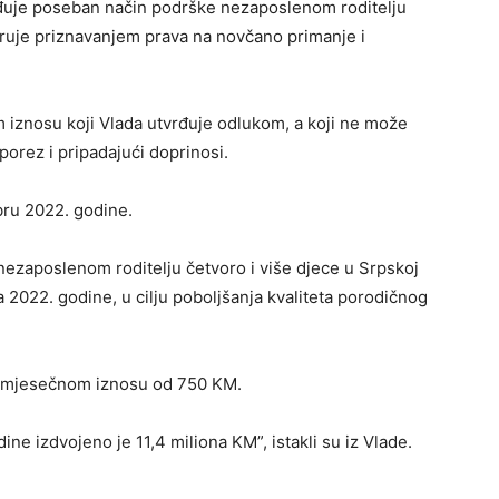
eđuje poseban način podrške nezaposlenom roditelju
varuje priznavanjem prava na novčano primanje i
iznosu koji Vlada utvrđuje odlukom, a koji ne može
 porez i pripadajući doprinosi.
bru 2022. godine.
nezaposlenom roditelju četvoro i više djece u Srpskoj
2022. godine, u cilju poboljšanja kvaliteta porodičnog
 u mjesečnom iznosu od 750 KM.
ne izdvojeno je 11,4 miliona KM”, istakli su iz Vlade.