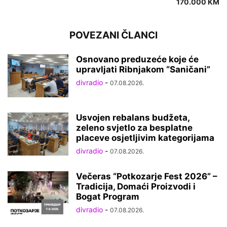
170.000 KM
POVEZANI ČLANCI
Osnovano preduzeće koje će
upravljati Ribnjakom “Saničani”
divradio
-
07.08.2026.
Usvojen rebalans budžeta,
zeleno svjetlo za besplatne
placeve osjetljivim kategorijama
divradio
-
07.08.2026.
Večeras “Potkozarje Fest 2026” –
Tradicija, Domaći Proizvodi i
Bogat Program
divradio
-
07.08.2026.