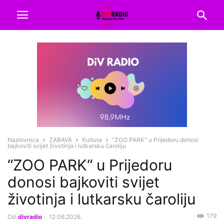
Naslovnica
ZABAVA
Kultura
“ZOO PARK“ u Prijedoru donosi
bajkoviti svijet životinja i lutkarsku čaroliju
“ZOO PARK“ u Prijedoru
donosi bajkoviti svijet
životinja i lutkarsku čaroliju
179
Od
divradio
-
12.06.2026.