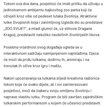
Tokom ova dva dana, posjetioci će imati priliku da uživaju u
jedinstvenom ambijentu bajkovitog zoo parka koji će
oživjeti kroz više od pedeset lutaka životinja. Atraktivne
lutke živopisnih boja i zanimljivog izgleda dio su predstave
„ZOO SVIJET“, a mladi glumci će, uz stihove Dragane
Kragulj, predstaviti nekoliko neobičnih životinjskih likova.
Posebna vrijednost ovog događaja ogleda se u
interaktivnom sadržaju namijenjenom najmlađima. Djeca
će moći da priđu lutkama, dodirnu ih, animiraju i na
trenutak ih ožive kroz igru i maštu.
Nakon upoznavanja sa lutkama slijedi kreativna radionica
tokom koje će svako dijete, ali i svi zainteresovani
posjetioci, moći da izaberu svoju omiljenu životinju i
naprave vlastitu lutku. Program će biti završen zajedničkim
lutkarskim performansom u kojem će učesnici predstaviti