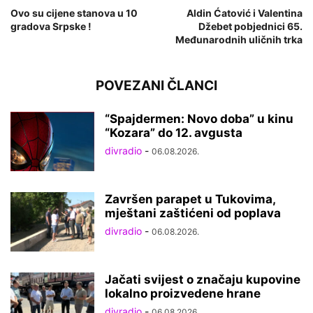
Ovo su cijene stanova u 10
Aldin Ćatović i Valentina
gradova Srpske !
Džebet pobjednici 65.
Međunarodnih uličnih trka
POVEZANI ČLANCI
“Spajdermen: Novo doba” u kinu
“Kozara” do 12. avgusta
divradio
-
06.08.2026.
Završen parapet u Tukovima,
mještani zaštićeni od poplava
divradio
-
06.08.2026.
Jačati svijest o značaju kupovine
lokalno proizvedene hrane
divradio
-
06.08.2026.