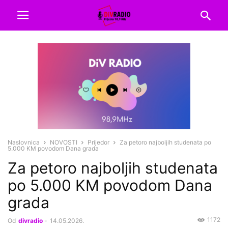
Naslovnica
NOVOSTI
Prijedor
Za petoro najboljih studenata po
5.000 KM povodom Dana grada
Za petoro najboljih studenata
po 5.000 KM povodom Dana
grada
1172
Od
divradio
-
14.05.2026.