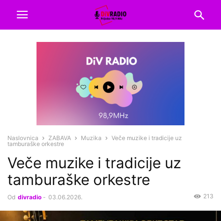
Naslovnica
ZABAVA
Muzika
Veče muzike i tradicije uz
tamburaške orkestre
Veče muzike i tradicije uz
tamburaške orkestre
213
Od
divradio
-
03.06.2026.