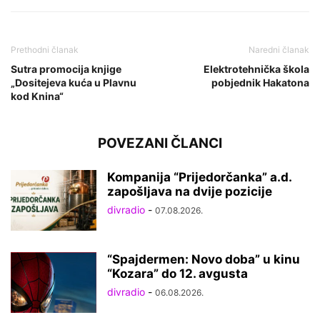
Prethodni članak
Naredni članak
Sutra promocija knjige
Elektrotehnička škola
„Dositejeva kuća u Plavnu
pobjednik Hakatona
kod Knina“
POVEZANI ČLANCI
Kompanija “Prijedorčanka” a.d.
zapošljava na dvije pozicije
divradio
-
07.08.2026.
“Spajdermen: Novo doba” u kinu
“Kozara” do 12. avgusta
divradio
-
06.08.2026.