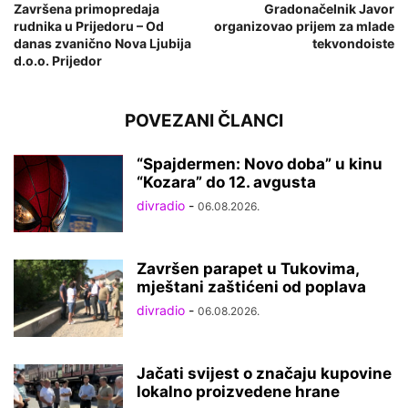
Završena primopredaja
Gradonačelnik Javor
rudnika u Prijedoru – Od
organizovao prijem za mlade
danas zvanično Nova Ljubija
tekvondoiste
d.o.o. Prijedor
POVEZANI ČLANCI
“Spajdermen: Novo doba” u kinu
“Kozara” do 12. avgusta
divradio
-
06.08.2026.
Završen parapet u Tukovima,
mještani zaštićeni od poplava
divradio
-
06.08.2026.
Jačati svijest o značaju kupovine
lokalno proizvedene hrane