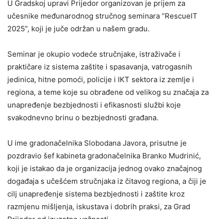
U Gradskoj upravi Prijedor organizovan je prijem za
učesnike međunarodnog stručnog seminara “RescueIT
2025”, koji je juče održan u našem gradu.
Seminar je okupio vodeće stručnjake, istraživače i
praktičare iz sistema zaštite i spasavanja, vatrogasnih
jedinica, hitne pomoći, policije i IKT sektora iz zemlje i
regiona, a teme koje su obrađene od velikog su značaja za
unapređenje bezbjednosti i efikasnosti službi koje
svakodnevno brinu o bezbjednosti građana.
U ime gradonačelnika Slobodana Javora, prisutne je
pozdravio šef kabineta gradonačelnika Branko Mudrinić,
koji je istakao da je organizacija jednog ovako značajnog
događaja s učešćem stručnjaka iz čitavog regiona, a čiji je
cilj unapređenje sistema bezbjednosti i zaštite kroz
razmjenu mišljenja, iskustava i dobrih praksi, za Grad