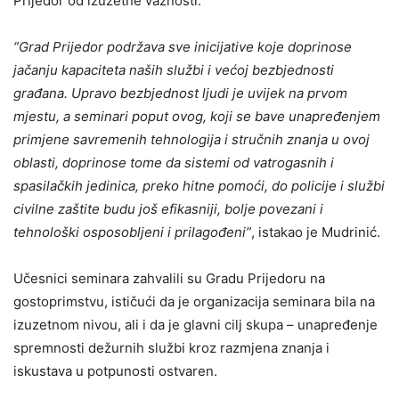
Prijedor od izuzetne važnosti.
“Grad Prijedor podržava sve inicijative koje doprinose
jačanju kapaciteta naših službi i većoj bezbjednosti
građana. Upravo bezbjednost ljudi je uvijek na prvom
mjestu, a seminari poput ovog, koji se bave unapređenjem
primjene savremenih tehnologija i stručnih znanja u ovoj
oblasti, doprinose tome da sistemi od vatrogasnih i
spasilačkih jedinica, preko hitne pomoći, do policije i službi
civilne zaštite budu još efikasniji, bolje povezani i
tehnološki osposobljeni i prilagođeni”
, istakao je Mudrinić.
Učesnici seminara zahvalili su Gradu Prijedoru na
gostoprimstvu, ističući da je organizacija seminara bila na
izuzetnom nivou, ali i da je glavni cilj skupa – unapređenje
spremnosti dežurnih službi kroz razmjena znanja i
iskustava u potpunosti ostvaren.