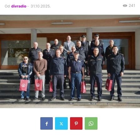
241
Od
divradio
-
31.10.2025.