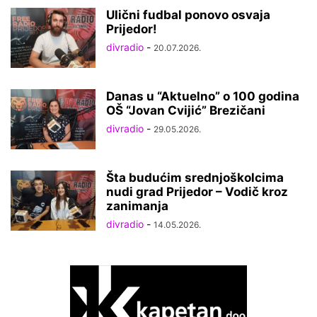
Ulični fudbal ponovo osvaja
Prijedor!
divradio
-
20.07.2026.
Danas u “Aktuelno” o 100 godina
OŠ “Jovan Cvijić” Brezičani
divradio
-
29.05.2026.
Šta budućim srednjoškolcima
nudi grad Prijedor – Vodič kroz
zanimanja
divradio
-
14.05.2026.