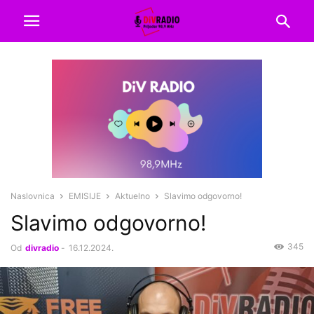
Naslovnica
EMISIJE
Aktuelno
Slavimo odgovorno!
Slavimo odgovorno!
345
Od
divradio
-
16.12.2024.