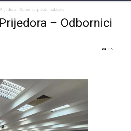
Prijedora – Odbornici položili zakletvu
Prijedora – Odbornici
355