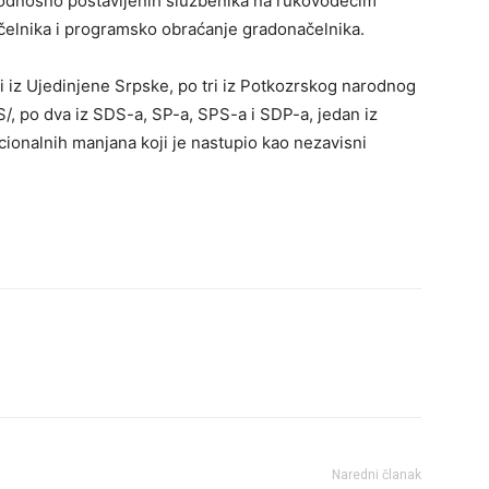
odnosno postavljenih službenika na rukovodećim
čelnika i programsko obraćanje gradonačelnika.
ri iz Ujedinjene Srpske, po tri iz Potkozrskog narodnog
/, po dva iz SDS-a, SP-a, SPS-a i SDP-a, jedan iz
cionalnih manjana koji je nastupio kao nezavisni
Naredni članak