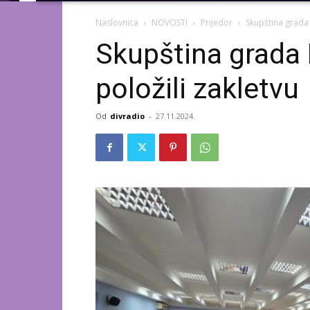
Naslovnica
NOVOSTI
Prijedor
Skupština grada 
Skupština grada 
položili zakletvu
Od
divradio
-
27.11.2024.