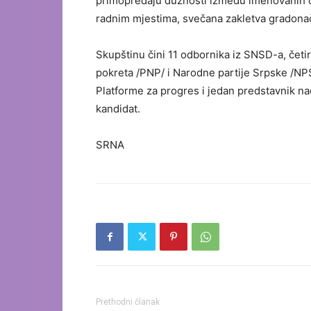
primopredaju dužnosti između imenovanih 
radnim mjestima, svečana zakletva gradona
Skupštinu čini 11 odbornika iz SNSD-a, četi
pokreta /PNP/ i Narodne partije Srpske /NPS
Platforme za progres i jedan predstavnik na
kandidat.
SRNA
Prethodni članak