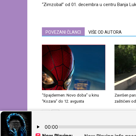
“Zimzobal” od 01. decembra u centru Banja Lu
POVEZANI ČLANCI
VIŠE OD AUTORA
“Spajdermen: Novo doba” u kinu
Završen par
“Kozara” do 12. avgusta
zaštićeni o