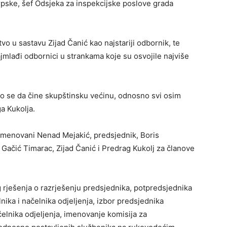
rpske, šef Odsjeka za inspekcijske poslove grada
 u sastavu Zijad Čanić kao najstariji odbornik, te
jmlađi odbornici u strankama koje su osvojile najviše
lo se da čine skupštinsku većinu, odnosno svi osim
a Kukolja.
 imenovani Nenad Mejakić, predsjednik, Boris
Gačić Timarac, Zijad Čanić i Predrag Kukolj za članove
g rješenja o razrješenju predsjednika, potpredsjednika
ika i načelnika odjeljenja, izbor predsjednika
elnika odjeljenja, imenovanje komisija za