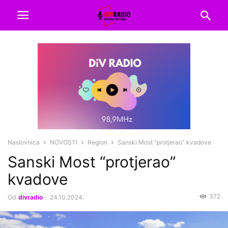
Naslovnica
NOVOSTI
Region
Sanski Most “protjerao” kvadove
Sanski Most “protjerao”
kvadove
372
Od
divradio
-
24.10.2024.