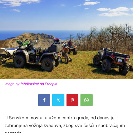
Image by fabrikasimf on Freepik
U Sanskom mostu, u užem centru grada, od danas je
zabranjena vožnja kvadova, zbog sve češćih saobraćajnih