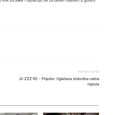
 KM za đake i isplaćuju se za deset mjeseci u godini.
Naredni članak
JU ZZZ RS – Prijedor: Oglašava slobodna radna
mjesta