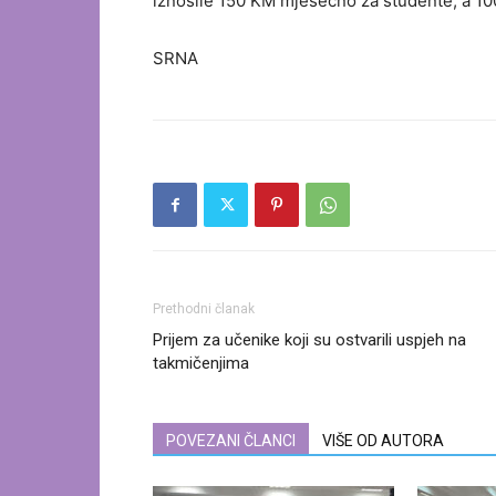
iznosile 150 KM mjesečno za studente, a 100
SRNA
Prethodni članak
Prijem za učenike koji su ostvarili uspjeh na
takmičenjima
POVEZANI ČLANCI
VIŠE OD AUTORA