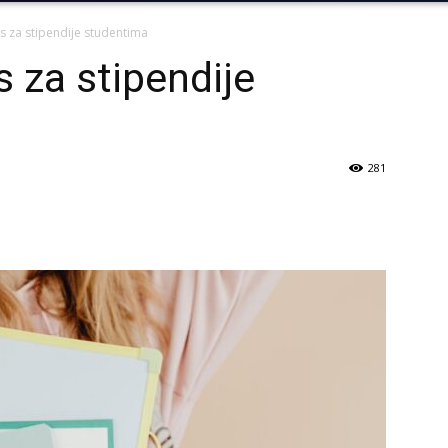
s za stipendije studentima
 za stipendije
281