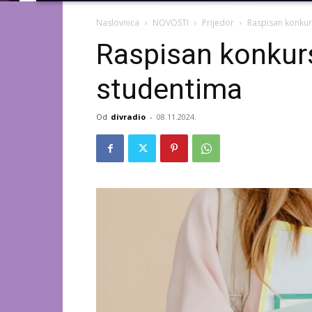
Naslovnica
NOVOSTI
Prijedor
Raspisan konkur
Raspisan konkurs
studentima
Od
divradio
-
08.11.2024.