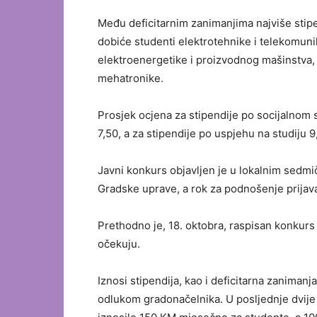
Među deficitarnim zanimanjima najviše stipe
dobiće studenti elektrotehnike i telekomuni
elektroenergetike i proizvodnog mašinstva, 
mehatronike.
Prosjek ocjena za stipendije po socijalnom s
7,50, a za stipendije po uspjehu na studiju 9
Javni konkurs objavljen je u lokalnim sedmič
Gradske uprave, a rok za podnošenje prijava
Prethodno je, 18. oktobra, raspisan konkurs 
očekuju.
Iznosi stipendija, kao i deficitarna zanimanj
odlukom gradonačelnika. U posljednje dvij