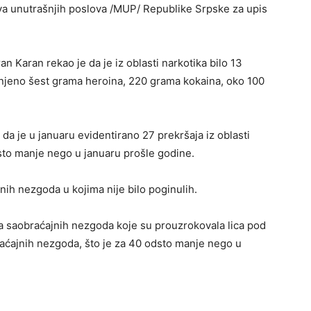
tva unutrašnjih poslova /MUP/ Republike Srpske za upis
an Karan rekao je da je iz oblasti narkotika bilo 13
lijenjeno šest grama heroina, 220 grama kokaina, oko 100
 da je u januaru evidentirano 27 prekršaja iz oblasti
odsto manje nego u januaru prošle godine.
nih nezgoda u kojima nije bilo poginulih.
ja saobraćajnih nezgoda koje su prouzrokovala lica pod
raćajnih nezgoda, što je za 40 odsto manje nego u