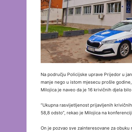
Na području Policijske uprave Prijedor u janu
manje nego u istom mjesecu prošle godine, i
Milojica je naveo da je 16 krivičnih djela bi
“Ukupna rasvijetljenost prijavljenih krivičn
58,8 odsto”, rekao je Milojica na konferencij
On je pozvao sve zainteresovane za obuku na