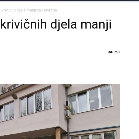
 krivičnih djela manji za četvrtinu
krivičnih djela manji
250