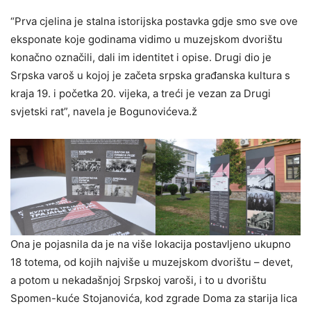
“Prva cjelina je stalna istorijska postavka gdje smo sve ove
eksponate koje godinama vidimo u muzejskom dvorištu
konačno označili, dali im identitet i opise. Drugi dio je
Srpska varoš u kojoj je začeta srpska građanska kultura s
kraja 19. i početka 20. vijeka, a treći je vezan za Drugi
svjetski rat”, navela je Bogunovićeva.ž
Ona je pojasnila da je na više lokacija postavljeno ukupno
18 totema, od kojih najviše u muzejskom dvorištu – devet,
a potom u nekadašnjoj Srpskoj varoši, i to u dvorištu
Spomen-kuće Stojanovića, kod zgrade Doma za starija lica