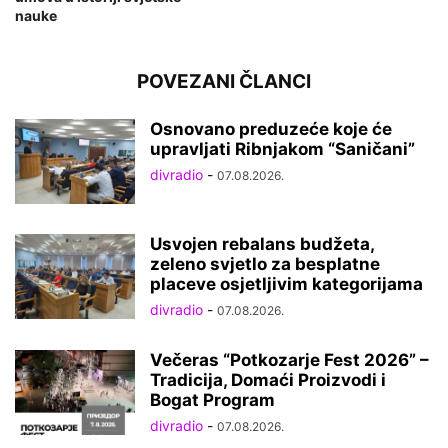
nauke
POVEZANI ČLANCI
Osnovano preduzeće koje će
upravljati Ribnjakom “Saničani”
divradio
-
07.08.2026.
Usvojen rebalans budžeta,
zeleno svjetlo za besplatne
placeve osjetljivim kategorijama
divradio
-
07.08.2026.
Večeras “Potkozarje Fest 2026” –
Tradicija, Domaći Proizvodi i
Bogat Program
divradio
-
07.08.2026.