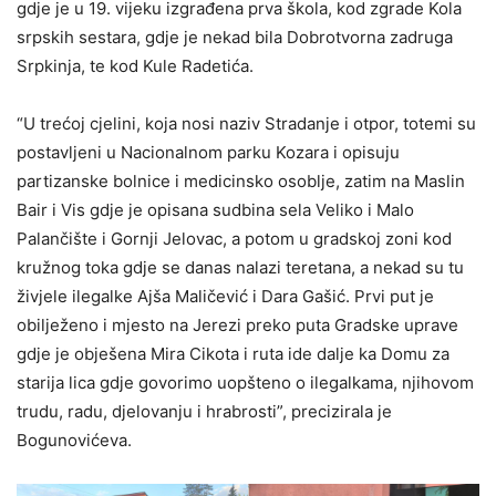
gdje je u 19. vijeku izgrađena prva škola, kod zgrade Kola
srpskih sestara, gdje je nekad bila Dobrotvorna zadruga
Srpkinja, te kod Kule Radetića.
“U trećoj cjelini, koja nosi naziv Stradanje i otpor, totemi su
postavljeni u Nacionalnom parku Kozara i opisuju
partizanske bolnice i medicinsko osoblje, zatim na Maslin
Bair i Vis gdje je opisana sudbina sela Veliko i Malo
Palančište i Gornji Jelovac, a potom u gradskoj zoni kod
kružnog toka gdje se danas nalazi teretana, a nekad su tu
živjele ilegalke Ajša Maličević i Dara Gašić. Prvi put je
obilježeno i mjesto na Jerezi preko puta Gradske uprave
gdje je obješena Mira Cikota i ruta ide dalje ka Domu za
starija lica gdje govorimo uopšteno o ilegalkama, njihovom
trudu, radu, djelovanju i hrabrosti”, precizirala je
Bogunovićeva.