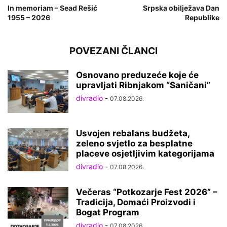
In memoriam – Sead Rešić
Srpska obilježava Dan
1955 – 2026
Republike
POVEZANI ČLANCI
Osnovano preduzeće koje će
upravljati Ribnjakom “Saničani”
divradio
-
07.08.2026.
Usvojen rebalans budžeta,
zeleno svjetlo za besplatne
placeve osjetljivim kategorijama
divradio
-
07.08.2026.
Večeras “Potkozarje Fest 2026” –
Tradicija, Domaći Proizvodi i
Bogat Program
divradio
-
07.08.2026.