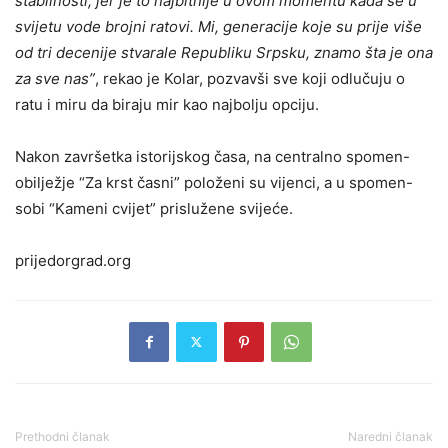
stabilnosti, jer je to najbitnije u ovom momentu kada se u
svijetu vode brojni ratovi. Mi, generacije koje su prije više
od tri decenije stvarale Republiku Srpsku, znamo šta je ona
za sve nas”
, rekao je Kolar, pozvavši sve koji odlučuju o
ratu i miru da biraju mir kao najbolju opciju.
Nakon završetka istorijskog časa, na centralno spomen-
obilježje “Za krst časni” položeni su vijenci, a u spomen-
sobi “Kameni cvijet” prislužene svijeće.
prijedorgrad.org
Prethodni članak
Naredni članak