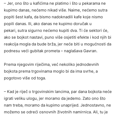
– Jer, ono što u kafićima ne platimo i što u pekarama ne
kupimo danas, nećemo nikad više. Naime, nećemo sutra
popiti šest kafa, da bismo nadoknadili kafe koje nismo
popili danas. Ili, ako danas ne kupimo doručak u
pekari, sutra sigurno nećemo kupiti dva. Ti će sektori će,
ako se bojkot nastavi, puno više osjetiti efekte i kod njih bi
reakcija mogla da bude brža, jer neće biti u mogućnosti da
podnesu veći gubitak prometa – naglašava Gavran.
Prema njegovim riječima, već nekoliko jednodevnih
bojkota prema trgovinama moglo bi da ima svrhe, a
pogotovo više od toga.
– Kad je riječ o trgovinskim lancima, par dana bojkota neće
igrati veliku ulogu, jer moramo da jedemo. Zato ono što
nam treba, moramo da kupimo unaprijed. Jednostavno, ne
možemo se odreći osnovnih životnih namirnica. Ali, tu je