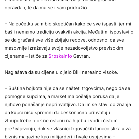
opravdan, te da mu se i sam pridružio.
– Na početku sam bio skeptičan kako će sve ispasti, jer mi
baš i nemamo tradiciju ovakvih akcija. Međutim, ispostavilo
se da građani sve više zbijaju redove, odnosno, da sve
masovnije izražavaju svoje nezadovoljstvo previsokim
cijenama – ističe za
Srpskainfo
Gavran.
Naglašava da su cijene u cijelo BiH nerealno visoke.
– Suština bojkota nije da se našteti trgovcima, nego da se
pomogne kupcima, a marketima pošalje poruka da je
njihovo ponašanje neprihvatljivo. Da im se stavi do znanja
da kupci nisu spremni da beskonačno prihvataju
zloupotrebe, dok ne ostanu na hljebu i vodi i čistom
preživljavanju, dok se vlasnici trgovačkih lanaca slikaju za
biznis magazine kao milijarderi i hvale uspjesima –