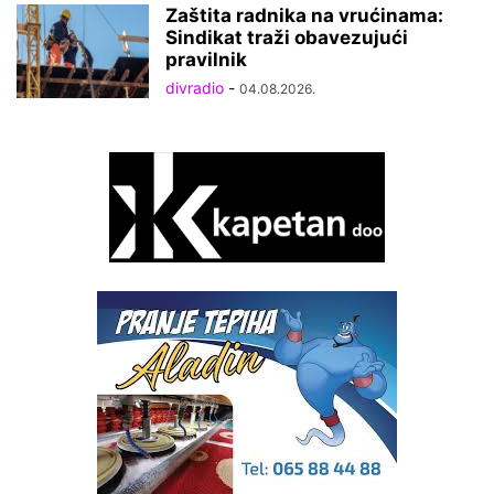
Zaštita radnika na vrućinama:
Sindikat traži obavezujući
pravilnik
divradio
-
04.08.2026.