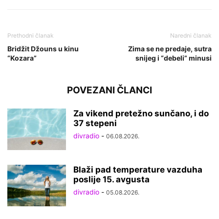
Prethodni članak
Naredni članak
Bridžit Džouns u kinu
Zima se ne predaje, sutra
“Kozara”
snijeg i “debeli” minusi
POVEZANI ČLANCI
Za vikend pretežno sunčano, i do
37 stepeni
divradio
-
06.08.2026.
Blaži pad temperature vazduha
poslije 15. avgusta
divradio
-
05.08.2026.