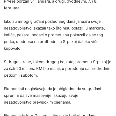
Prvi je održan 31. januara, a drugi, dvodnevni, 7. i 8.
februara.
Iako su mnogi građani poslednjeg dana januara svoje
nezadovoljstvo iskazali tako što nisu odlazili u markete,
kafiće, pekare, podaci o prometu su pokazali da se tog
petka, u odnosu na prethodni, u Srpskoj daleko više
kupovalo.
S druge strane, tokom drugog bojkota, promet u Srpskoj je
za čak 20 miliona KM bio manji, u poređenju sa prethodnim
petkom i subotom.
Ekonomisti naglašavaju da je očigledno da su građani
spremni da sve masovnije iskazuju svoje
nezadovoljstvo previsokim cijenama.
Ekonomista Igor Gavran ističe da je bojkot građana