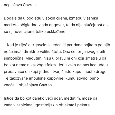
naglašava Gavran.
Dodaje da u pogledu visokih cijena, između vlasnika
marketa očigledno vlada dogovor, te da nije slučajnost da
su njihove cijene toliko usklađene.
– Kad je riječ o trgovcima, jedan ili par dana bojkota po njih
neće imati direktno veliku štetu. Ona će, prije svega, biti
simbolična. Međutim, nisu u pravu ni oni koji smatraju da
bojkot nema nikakvog efekta. Jer, svako od nas kad uđe u
prodavnicu da kupi jednu stvar, često kupu i nešto drugo.
Te takozvane impulsne kupovine, kumulativno, puno
znače – objašnjava Gavran.
Ističe da bojkot daleko veći udar, međutim, može da
zada vlasnicima ugostiteljskih objekata i pekara.