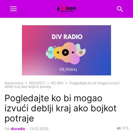
Naslovnica
NOVOSTI
RS-BiH
Pogledajte ko bi mogao izvući
deblji kraj ako bojkot potraje
Pogledajte ko bi mogao
izvući deblji kraj ako bojkot
potraje
315
Od
divradio
-
13.02.2025.