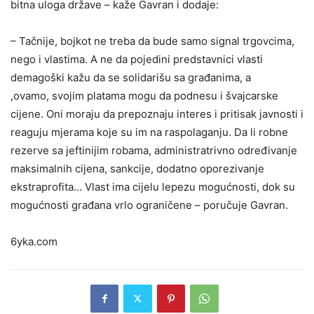
bitna uloga države – kaže Gavran i dodaje:
– Tačnije, bojkot ne treba da bude samo signal trgovcima,
nego i vlastima. A ne da pojedini predstavnici vlasti
demagoški kažu da se solidarišu sa građanima, a
,ovamo, svojim platama mogu da podnesu i švajcarske
cijene. Oni moraju da prepoznaju interes i pritisak javnosti i
reaguju mjerama koje su im na raspolaganju. Da li robne
rezerve sa jeftinijim robama, administratrivno određivanje
maksimalnih cijena, sankcije, dodatno oporezivanje
ekstraprofita… Vlast ima cijelu lepezu mogućnosti, dok su
mogućnosti građana vrlo ograničene – poručuje Gavran.
6yka.com