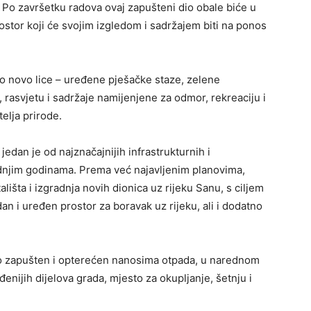
e. Po završetku radova ovaj zapušteni dio obale biće u
ostor koji će svojim izgledom i sadržajem biti na ponos
no novo lice – uređene pješačke staze, zelene
rasvjetu i sadržaje namijenjene za odmor, rekreaciju i
elja prirode.
jedan je od najznačajnijih infrastrukturnih i
ednjim godinama. Prema već najavljenim planovima,
lišta i izgradnja novih dionica uz rijeku Sanu, s ciljem
 i uređen prostor za boravak uz rijeku, ali i dodatno
bio zapušten i opterećen nanosima otpada, u narednom
enijih dijelova grada, mjesto za okupljanje, šetnju i