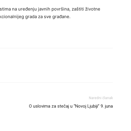
tima na uređenju javnih površina, zaštiti životne
nkcionalnijeg grada za sve građane.
Naredni članak
O uslovima za stečaj u “Novoj Ljubiji” 9. juna