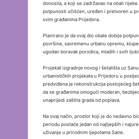
donosila, a koji se zadržavao na obali rijek
potpunosti očišćen, uređen i pretvoren u pr
svim građanima Prijedora.
Planirano je da ovaj dio obale dobije potpu
površine, savremenu urbanu opremu, klupe, 
ugodan boravak porodica, mladih i svih ljubit
Projekat izgradnje novog i šetališta uz Sanu 
urbanističkih projekata u Prijedoru u poslj
predviđena je rekonstrukcija postojećeg šeta
da se građanima omogući moderan, bezbjedan
unaprijedi zaštita grada od poplava.
Na ovaj način, prostor koji je do nedavno 
periodu postaće jedan od najljepših i najuređ
uživanje u prirodnim ljepotama Sane.