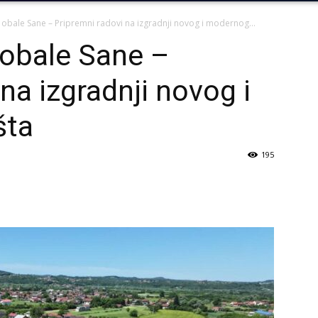
obale Sane – Pripremni radovi na izgradnji novog i modernog...
 obale Sane –
na izgradnji novog i
šta
195