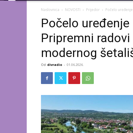
Naslovnica
NOVOSTI
Prijedor
Počelo uređenje 
Počelo uređenje
Pripremni radovi 
modernog šetali
Od
divradio
-
01.06.2026.