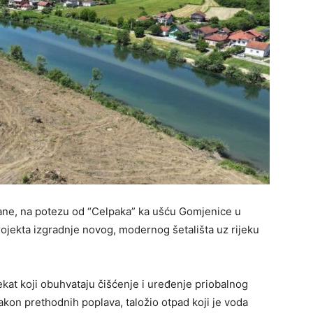
Sane, na potezu od “Celpaka” ka ušću Gomjenice u
projekta izgradnje novog, modernog šetališta uz rijeku
ekat koji obuhvataju čišćenje i uređenje priobalnog
kon prethodnih poplava, taložio otpad koji je voda