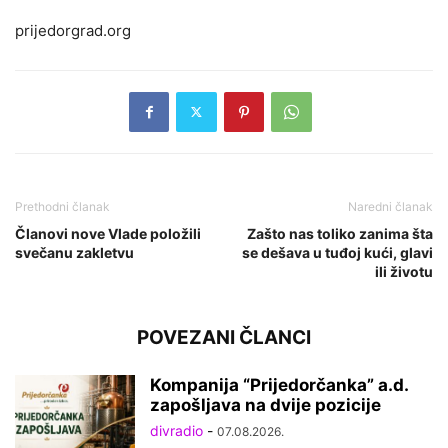
prijedorgrad.org
Prethodni članak
Naredni članak
Članovi nove Vlade položili
Zašto nas toliko zanima šta
svečanu zakletvu
se dešava u tuđoj kući, glavi
ili životu
POVEZANI ČLANCI
Kompanija “Prijedorčanka” a.d.
zapošljava na dvije pozicije
divradio
-
07.08.2026.