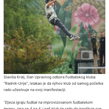
Slaviša Kralj, član Upravnog odbora Fudbalskog kluba
“Radnik-Urije”, istakao je da njihov klub od samog početka
rado učestvuje na ovoj manifestaciji.
“Djeca igraju fudbal na improvizovanom fudbalskom
terenu, igra se 4 na 4, i naš klub će rado da ispoštuje sve