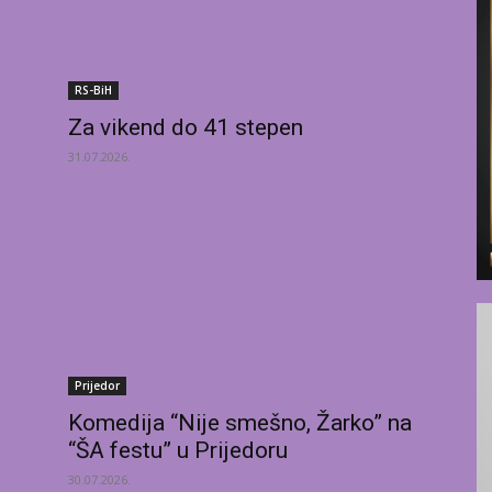
RS-BiH
Za vikend do 41 stepen
31.07.2026.
Prijedor
Komedija “Nije smešno, Žarko” na
“ŠA festu” u Prijedoru
30.07.2026.