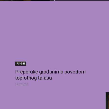
RS-BiH
Preporuke građanima povodom
toplotnog talasa
31.07.2026.