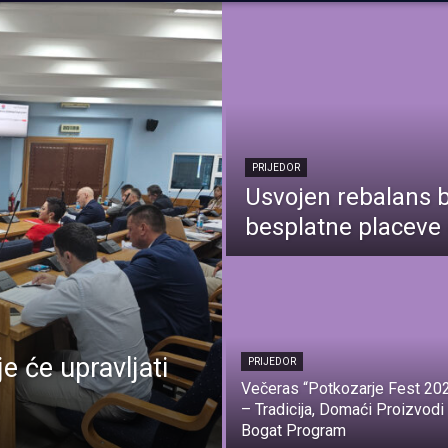
PRIJEDOR
Usvojen rebalans b
besplatne placeve 
 će upravljati
PRIJEDOR
Večeras “Potkozarje Fest 20
– Tradicija, Domaći Proizvodi 
Bogat Program