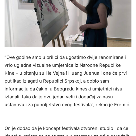
“Ove godine smo u prilici da ugostimo dvije renomirane i
vrlo ugledne vizuelne umjetnice iz Narodne Republike
Kine – u pitanju su He Vejna i Huang Juehua i one će prvi
put ikad izlagati u Republici Srpskoj, a dobio sam
informaciju da čak ni u Beogradu kineski umjetnici nisu
izlagali, tako da je ovo jedan veliki događaj za našu
ustanovu i za punoljetstvo ovog festivala”, rekao je Eremić.
On je dodao da je koncept festivala otvoreni studio i da će