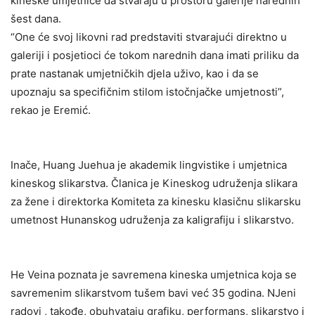
kineske umjetnice da stvaraju u prostoru galerije narednih
šest dana.
“One će svoj likovni rad predstaviti stvarajući direktno u
galeriji i posjetioci će tokom narednih dana imati priliku da
prate nastanak umjetničkih djela uživo, kao i da se
upoznaju sa specifičnim stilom istočnjačke umjetnosti”,
rekao je Eremić.
Inače, Huang Juehua je akademik lingvistike i umjetnica
kineskog slikarstva. Članica je Kineskog udruženja slikara
za žene i direktorka Komiteta za kinesku klasičnu slikarsku
umetnost Hunanskog udruženja za kaligrafiju i slikarstvo.
He Veina poznata je savremena kineska umjetnica koja se
savremenim slikarstvom tušem bavi već 35 godina. NJeni
radovi , takođe, obuhvataju grafiku, performans, slikarstvo i