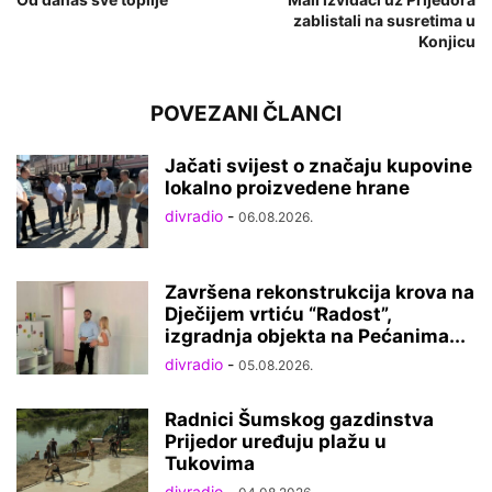
zablistali na susretima u
Konjicu
POVEZANI ČLANCI
Jačati svijest o značaju kupovine
lokalno proizvedene hrane
divradio
-
06.08.2026.
Završena rekonstrukcija krova na
Dječijem vrtiću “Radost”,
izgradnja objekta na Pećanima...
divradio
-
05.08.2026.
Radnici Šumskog gazdinstva
Prijedor uređuju plažu u
Tukovima
divradio
-