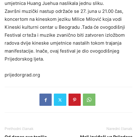
umjetnica Huang Juehua naslikala jednu sliku.
Završni muzički nastup održaće se 27. juna u 21.00 čas,
koncertom na kineskom jeziku Milice Milović koja vodi
Kineski kulturni centar u Beogradu .Tada će ovogodišnji
Festival crteža i muzike zvanično biti zatvoren izložbom
radova dvije kineske umjetnice nastalih tokom trajanja
manifestacije. Inače, ovaj festival je dio ovogodišnjeg
Prijedorskog ljeta.
prijedorgrad.org
Prethodni članak
Naredni članak
Od danas sve toplije
Mali izviđači uz Prijedora