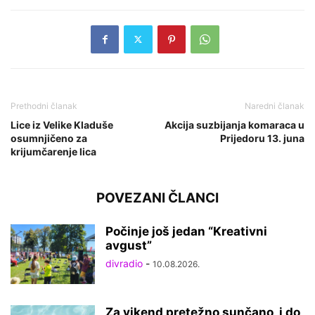
Prethodni članak
Naredni članak
Lice iz Velike Kladuše
Akcija suzbijanja komaraca u
osumnjičeno za
Prijedoru 13. juna
krijumčarenje lica
POVEZANI ČLANCI
Počinje još jedan “Kreativni
avgust”
divradio
-
10.08.2026.
Za vikend pretežno sunčano, i do