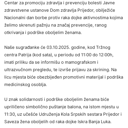
Centar za promociju zdravlja i prevenciju bolesti Javne
zdravstvene ustanove Dom zdravlja Prijedor, obilježiće
Nacionalni dan borbe protiv raka dojke aktivnostima kojima
želimo skrenuti pažnju na značaj prevencije, ranog
otkrivanja i podrške oboljelim ženama.
Naše sugrađanke će 03.10.2025. godine, kod Tržnog
centra Patrija (kod sata), u periodu od 11:00 do 12:00h,
imati priliku da se informišu o mamografskom i
ultrazvučnom pregledu, te izvrše prijavu za skrining. Na
licu mjesta biće obezbijeđen promotivni materijal i podrška
medicinskog osoblja.
U znak solidarnosti i podrške oboljelim ženama biće
upriličeno simbolično puštanje balona, na istom mjestu u
11:30, uz učešće Udruženja Kola Srpskih sestara Prijedor i
Saveza žena oboljelih od raka dojke Iskra Banja Luka.