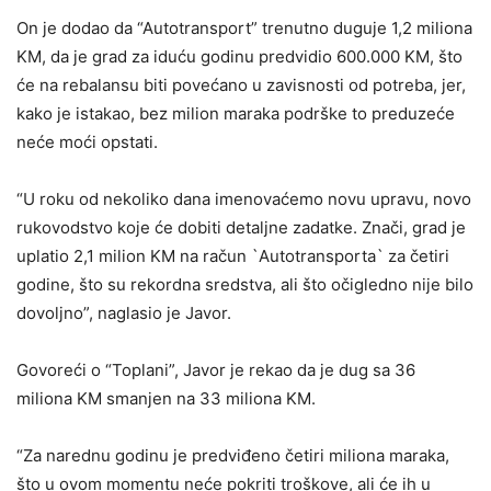
On je dodao da “Autotransport” trenutno duguje 1,2 miliona
KM, da je grad za iduću godinu predvidio 600.000 KM, što
će na rebalansu biti povećano u zavisnosti od potreba, jer,
kako je istakao, bez milion maraka podrške to preduzeće
neće moći opstati.
“U roku od nekoliko dana imenovaćemo novu upravu, novo
rukovodstvo koje će dobiti detaljne zadatke. Znači, grad je
uplatio 2,1 milion KM na račun `Autotransporta` za četiri
godine, što su rekordna sredstva, ali što očigledno nije bilo
dovoljno”, naglasio je Javor.
Govoreći o “Toplani”, Javor je rekao da je dug sa 36
miliona KM smanjen na 33 miliona KM.
“Za narednu godinu je predviđeno četiri miliona maraka,
što u ovom momentu neće pokriti troškove, ali će ih u