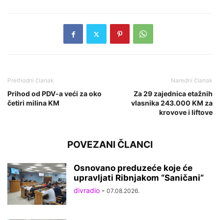
Prethodni članak
Naredni članak
Prihod od PDV-a veći za oko
Za 29 zajednica etažnih
četiri milina KM
vlasnika 243.000 KM za
krovove i liftove
POVEZANI ČLANCI
Osnovano preduzeće koje će
upravljati Ribnjakom “Saničani”
divradio
-
07.08.2026.