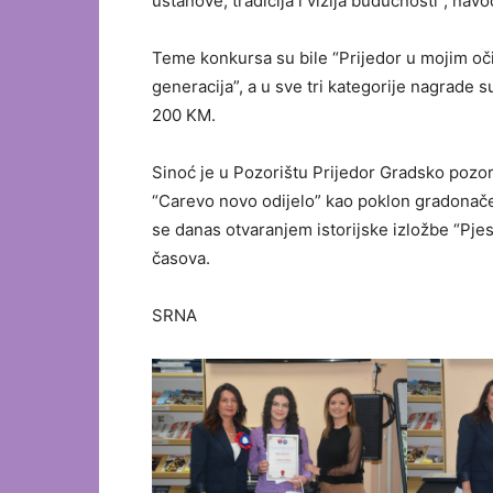
ustanove, tradicija i vizija budućnosti”, nav
Teme konkursa su bile “Prijedor u mojim očima
generacija”, a u sve tri kategorije nagrade
200 KM.
Sinoć je u Pozorištu Prijedor Gradsko pozor
“Carevo novo odijelo” kao poklon gradonačel
se danas otvaranjem istorijske izložbe “Pj
časova.
SRNA