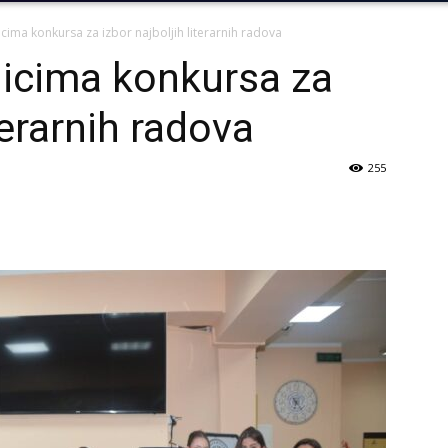
ima konkursa za izbor najboljih literarnih radova
icima konkursa za
terarnih radova
255