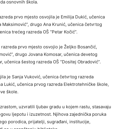
eda osnovnih škola.
zreda prvo mjesto osvojila je Emilija Dukić, učenica
 Maksimović”, drugo Ana Krunić, učenica četvrtog
čenica trećeg razreda OŠ “Petar Kočić”.
razreda prvo mjesto osvojio je Željko Bosančić,
ović”, drugo Jovana Komosar, učenica devetog
ar, učenica šestog razreda OŠ “Dositej Obradović”.
jila je Sanja Vuković, učenica četvrtog razreda
a Lukić, učenica prvog razreda Elektrotehničke škole,
ove škole.
zrastom, uzvratili ljubav gradu u kojem rastu, stasavaju
egovu ljepotu i izuzetnost. Njihova zajednička poruka
go porodica, prijatelji, sugrađani, institucije,