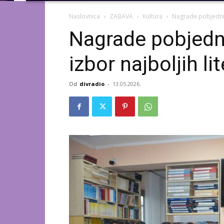
Naslovnica
ZABAVA
Kultura
Nagrade pobjednic
Nagrade pobjedn
izbor najboljih li
Od
divradio
-
13.05.2026.