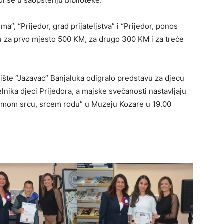
odi se u saopštenju biblioteke.
”, “Prijedor, grad prijateljstva” i “Prijedor, ponos
 su za prvo mjesto 500 KM, za drugo 300 KM i za treće
ište “Jazavac” Banjaluka odigralo predstavu za djecu
nika djeci Prijedora, a majske svečanosti nastavljaju
esmom srcu, srcem rodu” u Muzeju Kozare u 19.00