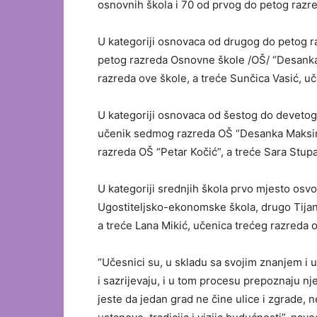
osnovnih škola i 70 od prvog do petog razr
U kategoriji osnovaca od drugog do petog ra
petog razreda Osnovne škole /OŠ/ “Desanka
razreda ove škole, a treće Sunčica Vasić, u
U kategoriji osnovaca od šestog do devetog 
učenik sedmog razreda OŠ “Desanka Maksim
razreda OŠ “Petar Kočić”, a treće Sara Stup
U kategoriji srednjih škola prvo mjesto osvo
Ugostiteljsko-ekonomske škola, drugo Tijan
a treće Lana Mikić, učenica trećeg razreda 
“Učesnici su, u skladu sa svojim znanjem i u
i sazrijevaju, i u tom procesu prepoznaju nj
jeste da jedan grad ne čine ulice i zgrade, ne