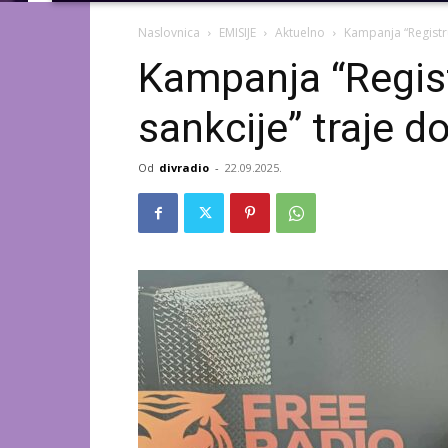
Naslovnica
EMISIJE
Aktuelno
Kampanja “Registru
Kampanja “Regist
sankcije” traje 
Od
divradio
-
22.09.2025.