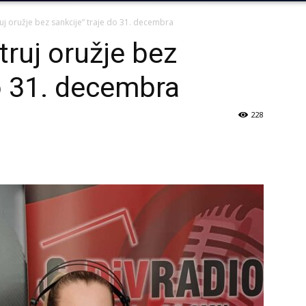
j oružje bez sankcije” traje do 31. decembra
ruj oružje bez
do 31. decembra
228