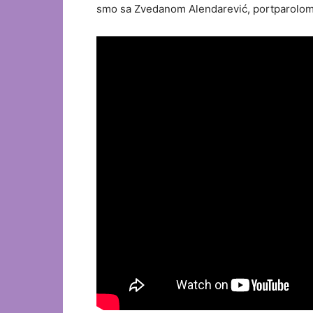
smo sa Zvedanom Alendarević, portparolom