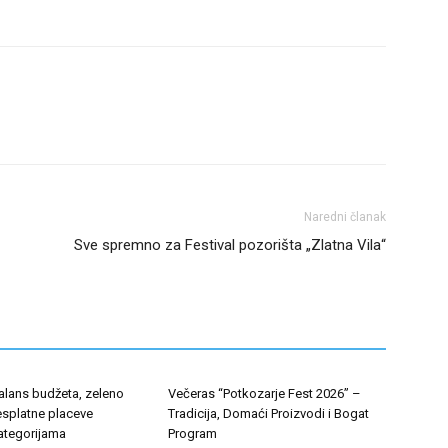
Naredni članak
Sve spremno za Festival pozorišta „Zlatna Vila“
alans budžeta, zeleno
Večeras “Potkozarje Fest 2026” –
esplatne placeve
Tradicija, Domaći Proizvodi i Bogat
kategorijama
Program