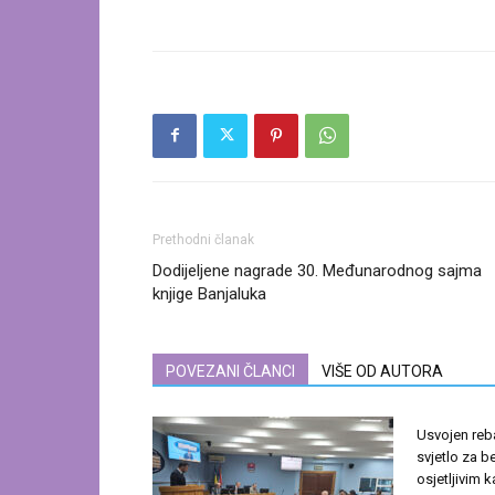
Prethodni članak
Dodijeljene nagrade 30. Međunarodnog sajma
knjige Banjaluka
POVEZANI ČLANCI
VIŠE OD AUTORA
Usvojen reb
svjetlo za b
osjetljivim 