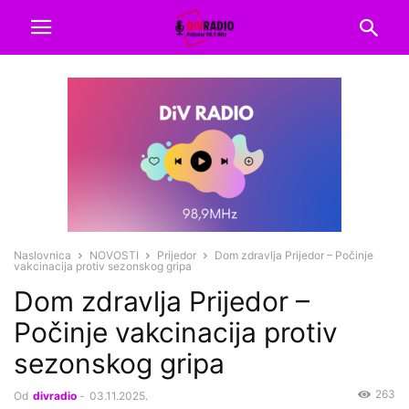
Naslovnica
NOVOSTI
Prijedor
Dom zdravlja Prijedor – Počinje
vakcinacija protiv sezonskog gripa
Dom zdravlja Prijedor –
Počinje vakcinacija protiv
sezonskog gripa
263
Od
divradio
-
03.11.2025.