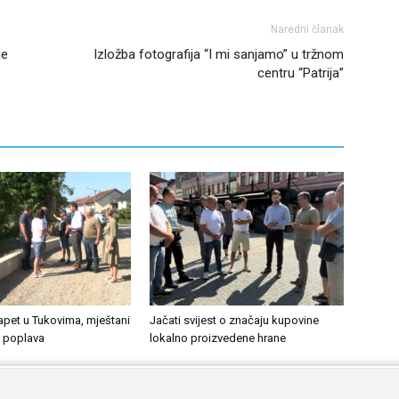
Naredni članak
je
Izložba fotografija “I mi sanjamo” u tržnom
centru “Patrija”
apet u Tukovima, mještani
Jačati svijest o značaju kupovine
d poplava
lokalno proizvedene hrane