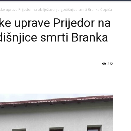
ke uprave Prijedor na obilježavanju godišnjice smrti Branka Ćopića
ke uprave Prijedor na
dišnjice smrti Branka
252