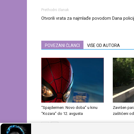
Prethodni članak
Otvorili vrata za najmlađe povodom Dana polici
POVEZANI ČLANCI
VIŠE OD AUTORA
“Spajdermen: Novo doba” u kinu
Završen par
“Kozara” do 12. avgusta
zaštićeni o