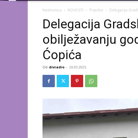
Naslovnica
NOVOSTI
Prijedor
Delegacija Grads
Delegacija Grads
obilježavanju go
Ćopića
Od
divradio
-
26.03.2025.