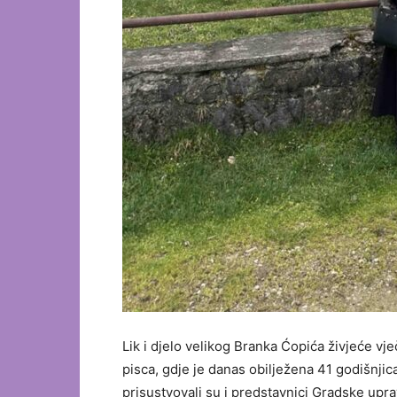
Lik i djelo velikog Branka Ćopića živjeće v
pisca, gdje je danas obilježena 41 godišnjic
prisustvovali su i predstavnici Gradske upra