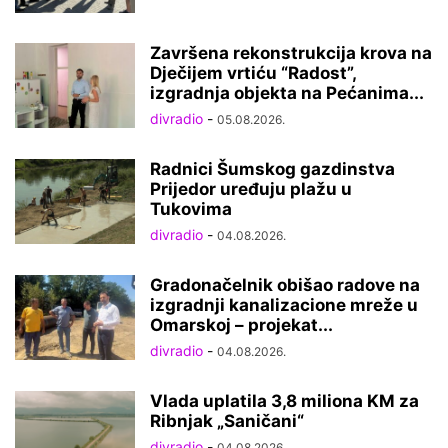
Završena rekonstrukcija krova na
Dječijem vrtiću “Radost”,
izgradnja objekta na Pećanima...
divradio
-
05.08.2026.
Radnici Šumskog gazdinstva
Prijedor uređuju plažu u
Tukovima
divradio
-
04.08.2026.
Gradonačelnik obišao radove na
izgradnji kanalizacione mreže u
Omarskoj – projekat...
divradio
-
04.08.2026.
Vlada uplatila 3,8 miliona KM za
Ribnjak „Saničani“
divradio
-
04.08.2026.