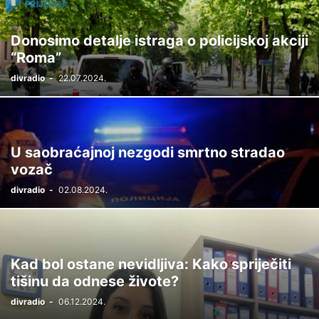
Donosimo detalje istraga o policijskoj akciji
“Roma”
divradio
-
22.07.2024.
U saobraćajnoj nezgodi smrtno stradao
vozač
divradio
-
02.08.2024.
Kad bol ostane nevidljiva: Kako spriječiti
tišinu da odnese živote?
divradio
-
06.12.2024.